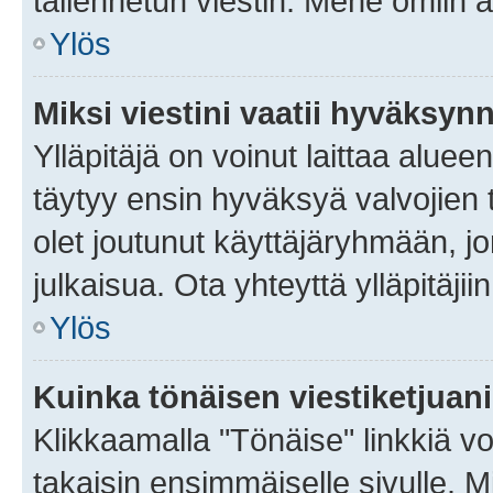
tallennetun viestin. Mene omiin a
Ylös
Miksi viestini vaatii hyväksyn
Ylläpitäjä on voinut laittaa alueen
täytyy ensin hyväksyä valvojien 
olet joutunut käyttäjäryhmään, jo
julkaisua. Ota yhteyttä ylläpitäjii
Ylös
Kuinka tönäisen viestiketjuan
Klikkaamalla "Tönäise" linkkiä voi
takaisin ensimmäiselle sivulle. M