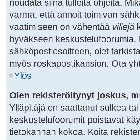
noudata siinä tulleita ohjeita. Mi
varma, että annoit toimivan sähk
vaatimiseen on vähentää
villejä
k
hyväkseen keskustelufoorumia. Mi
sähköpostiosoitteen, olet tarkista
myös roskapostikansion. Ota yhte
Ylös
Olen rekisteröitynyt joskus, 
Ylläpitäjä on saattanut sulkea ta
keskustelufoorumit poistavat k
tietokannan kokoa. Koita rekister