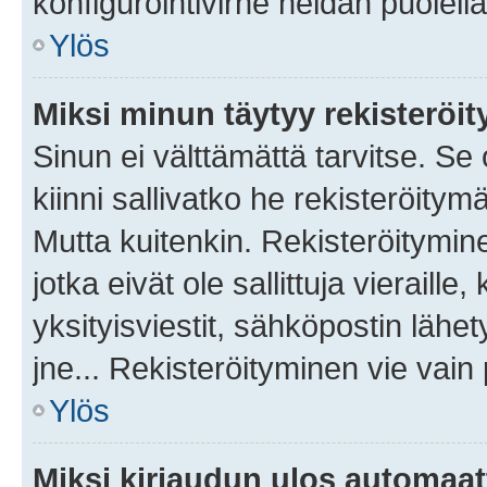
konfigurointivirhe heidän puolella
Ylös
Miksi minun täytyy rekisteröit
Sinun ei välttämättä tarvitse. Se
kiinni sallivatko he rekisteröitym
Mutta kuitenkin. Rekisteröitymine
jotka eivät ole sallittuja vierail
yksityisviestit, sähköpostin lähet
jne... Rekisteröityminen vie vain
Ylös
Miksi kirjaudun ulos automaat