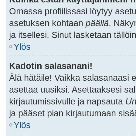
Omassa profiilissasi löytyy aset
asetuksen kohtaan
päällä
. Näkym
ja itsellesi. Sinut lasketaan tällö
Ylös
Kadotin salasanani!
Älä hätäile! Vaikka salasanaasi 
asettaa uusiksi. Asettaaksesi s
kirjautumissivulle ja napsauta
Un
ja pääset pian kirjautumaan sisä
Ylös