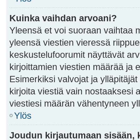
Kuinka vaihdan arvoani?
Yleensä et voi suoraan vaihtaa 
yleensä viestien vieressä riippu
keskustelufoorumit näyttävät ar
kirjoittamien viestien määrää ja er
Esimerkiksi valvojat ja ylläpitäjä
kirjoita viestiä vain nostaakses
viestiesi määrän vähentyneen yl
Ylös
Joudun kirjautumaan sisään, k