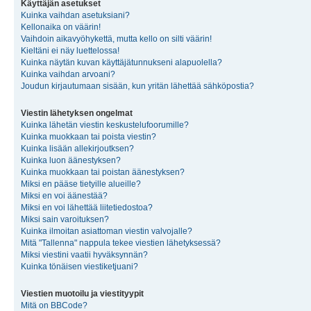
Käyttäjän asetukset
Kuinka vaihdan asetuksiani?
Kellonaika on väärin!
Vaihdoin aikavyöhykettä, mutta kello on silti väärin!
Kieltäni ei näy luettelossa!
Kuinka näytän kuvan käyttäjätunnukseni alapuolella?
Kuinka vaihdan arvoani?
Joudun kirjautumaan sisään, kun yritän lähettää sähköpostia?
Viestin lähetyksen ongelmat
Kuinka lähetän viestin keskustelufoorumille?
Kuinka muokkaan tai poista viestin?
Kuinka lisään allekirjoutksen?
Kuinka luon äänestyksen?
Kuinka muokkaan tai poistan äänestyksen?
Miksi en pääse tietyille alueille?
Miksi en voi äänestää?
Miksi en voi lähettää liitetiedostoa?
Miksi sain varoituksen?
Kuinka ilmoitan asiattoman viestin valvojalle?
Mitä "Tallenna" nappula tekee viestien lähetyksessä?
Miksi viestini vaatii hyväksynnän?
Kuinka tönäisen viestiketjuani?
Viestien muotoilu ja viestityypit
Mitä on BBCode?