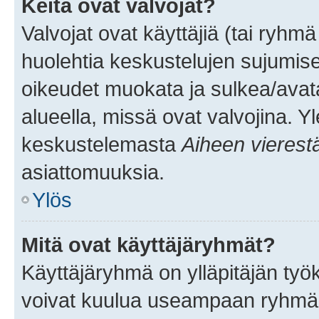
Keitä ovat valvojat?
Valvojat ovat käyttäjiä (tai ryhmä
huolehtia keskustelujen sujumise
oikeudet muokata ja sulkea/avata, 
alueella, missä ovat valvojina. Y
keskustelemasta
Aiheen vierest
asiattomuuksia.
Ylös
Mitä ovat käyttäjäryhmät?
Käyttäjäryhmä on ylläpitäjän työka
voivat kuulua useampaan ryhmään