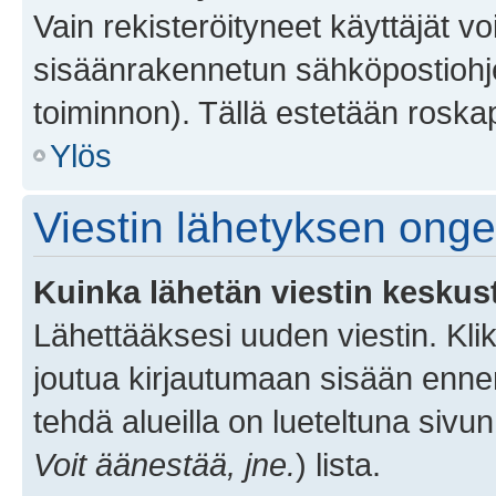
Vain rekisteröityneet käyttäjät v
sisäänrakennetun sähköpostiohjel
toiminnon). Tällä estetään roskap
Ylös
Viestin lähetyksen ong
Kuinka lähetän viestin keskus
Lähettääksesi uuden viestin. Kl
joutua kirjautumaan sisään ennen 
tehdä alueilla on lueteltuna sivun
Voit äänestää, jne.
) lista.