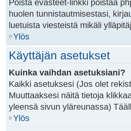
Poista evästeet-linkki poistaa p
huolen tunnistautmisestasi, kirja
luetuista viesteistä mikäli ylläpitä
Ylös
Käyttäjän asetukset
Kuinka vaihdan asetuksiani?
Kaikki asetuksesi (Jos olet rekist
Muuttaaksesi näitä tietoja klikka
yleensä sivun yläreunassa) Tääll
Ylös