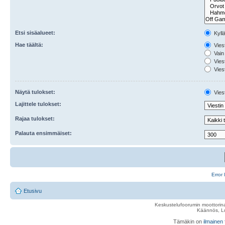
Etsi sisäalueet:
Kyll
Hae täältä:
Viest
Vain 
Viest
Viest
Näytä tulokset:
Viest
Lajittele tulokset:
Rajaa tulokset:
Palauta ensimmäiset:
Error 
Etusivu
Keskustelufoorumin moottorina
Käännös, Lu
Tämäkin on
ilmainen