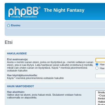
The Night Fantasy
Etusivu
Etsi
HAKULAUSEKE
Etsi avainsanoja:
Aseta
+
merkki sanan eteen, jonka on löydyttävä ja
-
merkki sellaisen sanan
Hae k
eteen, jota ei saa löytyä. Laita haettavat sanat sulkuihin erotettuna
|
-merkillä,
mikäli vain yhden sanan on löydyttävä. Käytä *-merkkiä jokerimerkkinä
Hae k
osittaisiin hakuihin
Hae käyttäjätunnuksella:
Käytä *-merkkiä jokerimerkkinä osittaisiin hakuihin
HAUN VAIHTOEHDOT
Hae alueittain:
Valitse alue tai alueet, josta haluat etsiä. Sisäalueet voidaan hakea
valitsemalla se alapuolelta.