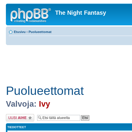
The Night Fantasy
Etusivu
‹
Puolueettomat
Puolueettomat
Valvoja:
Ivy
Lähetä uusi viesti
TIEDOTTEET