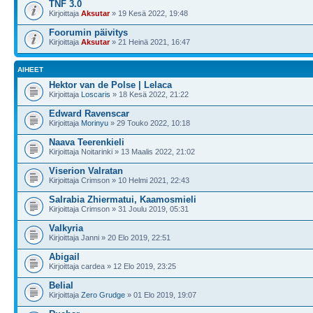
TNF 3.0
Kirjoittaja
Aksutar
» 19 Kesä 2022, 19:48
Foorumin päivitys
Kirjoittaja
Aksutar
» 21 Heinä 2021, 16:47
AIHEET
Hektor van de Polse | Lelaca
Kirjoittaja
Loscaris
» 18 Kesä 2022, 21:22
Edward Ravenscar
Kirjoittaja
Morinyu
» 29 Touko 2022, 10:18
Naava Teerenkieli
Kirjoittaja Noitarinki » 13 Maalis 2022, 21:02
Viserion Valratan
Kirjoittaja Crimson » 10 Helmi 2021, 22:43
Salrabia Zhiermatui, Kaamosmieli
Kirjoittaja Crimson » 31 Joulu 2019, 05:31
Valkyria
Kirjoittaja Janni » 20 Elo 2019, 22:51
Abigail
Kirjoittaja cardea » 12 Elo 2019, 23:25
Belial
Kirjoittaja
Zero Grudge
» 01 Elo 2019, 19:07