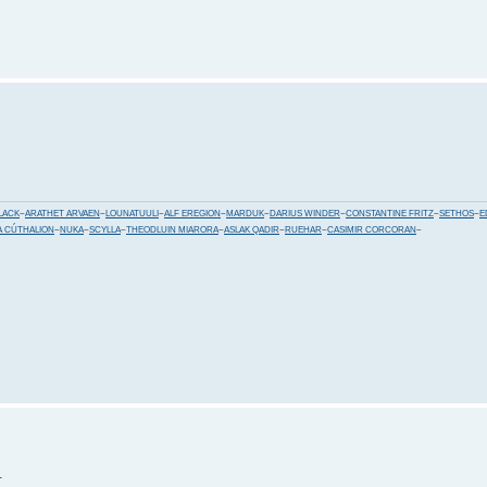
LACK
~
ARATHET ARVAEN
~
LOUNATUULI
~
ALF EREGION
~
MARDUK
~
DARIUS WINDER
~
CONSTANTINE FRITZ
~
SETHOS
~
E
 CÚTHALION
~
NUKA
~
SCYLLA
~
THEODLUIN MIARORA
~
ASLAK QADIR
~
RUEHAR
~
CASIMIR CORCORAN
~
.