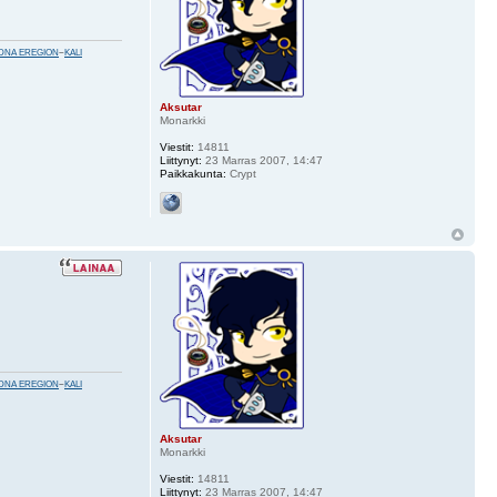
DNA EREGION
~
KALI
Aksutar
Monarkki
Viestit:
14811
Liittynyt:
23 Marras 2007, 14:47
Paikkakunta:
Crypt
DNA EREGION
~
KALI
Aksutar
Monarkki
Viestit:
14811
Liittynyt:
23 Marras 2007, 14:47