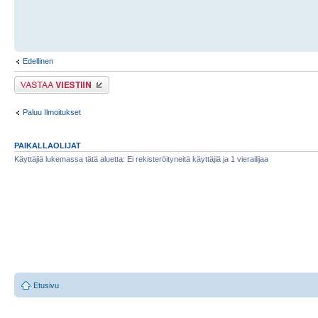
Edellinen
Lähetä vastaus
Paluu Ilmoitukset
PAIKALLAOLIJAT
Käyttäjiä lukemassa tätä aluetta: Ei rekisteröityneitä käyttäjiä ja 1 vierailijaa
Etusivu