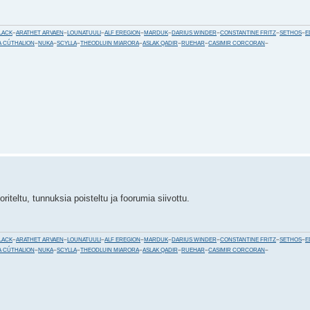
LACK
~
ARATHET ARVAEN
~
LOUNATUULI
~
ALF EREGION
~
MARDUK
~
DARIUS WINDER
~
CONSTANTINE FRITZ
~
SETHOS
~
E
 CÚTHALION
~
NUKA
~
SCYLLA
~
THEODLUIN MIARORA
~
ASLAK QADIR
~
RUEHAR
~
CASIMIR CORCORAN
~
teltu, tunnuksia poisteltu ja foorumia siivottu.
LACK
~
ARATHET ARVAEN
~
LOUNATUULI
~
ALF EREGION
~
MARDUK
~
DARIUS WINDER
~
CONSTANTINE FRITZ
~
SETHOS
~
E
 CÚTHALION
~
NUKA
~
SCYLLA
~
THEODLUIN MIARORA
~
ASLAK QADIR
~
RUEHAR
~
CASIMIR CORCORAN
~