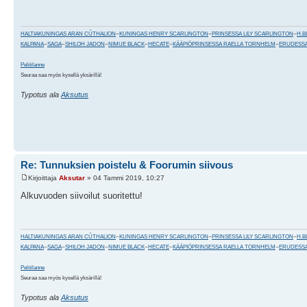
HALTIAKUNINGAS ARAN CÚTHALION
~
KUNINGAS HENRY SCARLINGTON
~
PRINSESSA LILY SCARLINGTON
~
H.B
KALPANA
~
SAGA
~
SHILOH JADON
~
NIMUE BLACK
~
HECATE
~
KÄÄPIÖPRINSESSA RAELLA TORNHELM
~
ERUDESSA
Pelitilanne
Seuraa saa myös kysellä yksärillä!
Typotus ala
Aksutus
Re: Tunnuksien poistelu & Foorumin siivous
Kirjoittaja
Aksutar
» 04 Tammi 2019, 10:27
Alkuvuoden siivoilut suoritettu!
HALTIAKUNINGAS ARAN CÚTHALION
~
KUNINGAS HENRY SCARLINGTON
~
PRINSESSA LILY SCARLINGTON
~
H.B
KALPANA
~
SAGA
~
SHILOH JADON
~
NIMUE BLACK
~
HECATE
~
KÄÄPIÖPRINSESSA RAELLA TORNHELM
~
ERUDESSA
Pelitilanne
Seuraa saa myös kysellä yksärillä!
Typotus ala
Aksutus