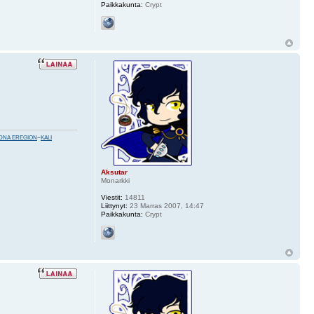
Paikkakunta:
Crypt
DNA EREGION
~
KALI
Aksutar
Monarkki
Viestit:
14811
Liittynyt:
23 Marras 2007, 14:47
Paikkakunta:
Crypt