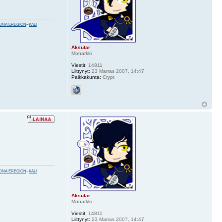
DNA EREGION
~
KALI
Aksutar
Monarkki
Viestit:
14811
Liittynyt:
23 Marras 2007, 14:47
Paikkakunta:
Crypt
DNA EREGION
~
KALI
Aksutar
Monarkki
Viestit:
14811
Liittynyt:
23 Marras 2007, 14:47