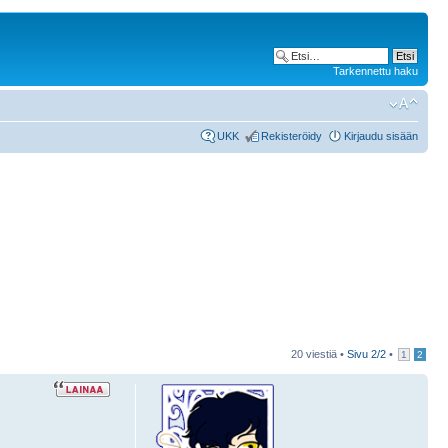
Tarkennettu haku
UKK
Rekisteröidy
Kirjaudu sisään
20 viestiä •
Sivu
2
/
2
•
1
2