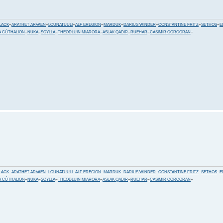
LACK
~
ARATHET ARVAEN
~
LOUNATUULI
~
ALF EREGION
~
MARDUK
~
DARIUS WINDER
~
CONSTANTINE FRITZ
~
SETHOS
~
E
 CÚTHALION
~
NUKA
~
SCYLLA
~
THEODLUIN MIARORA
~
ASLAK QADIR
~
RUEHAR
~
CASIMIR CORCORAN
~
LACK
~
ARATHET ARVAEN
~
LOUNATUULI
~
ALF EREGION
~
MARDUK
~
DARIUS WINDER
~
CONSTANTINE FRITZ
~
SETHOS
~
E
 CÚTHALION
~
NUKA
~
SCYLLA
~
THEODLUIN MIARORA
~
ASLAK QADIR
~
RUEHAR
~
CASIMIR CORCORAN
~