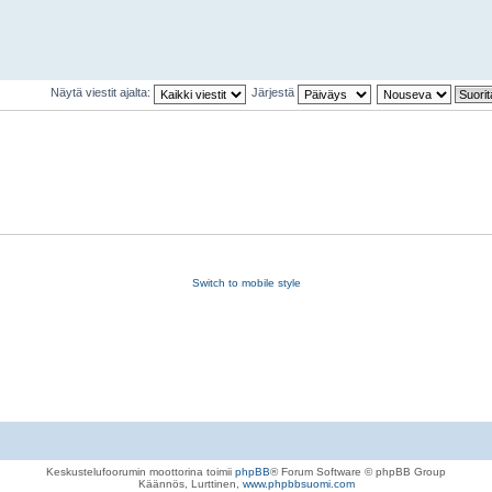
Näytä viestit ajalta:
Järjestä
Switch to mobile style
Keskustelufoorumin moottorina toimii
phpBB
® Forum Software © phpBB Group
Käännös, Lurttinen,
www.phpbbsuomi.com