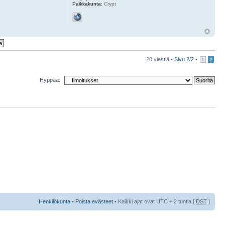
Paikkakunta:
Crypt
20 viestiä •
Sivu
2
/
2
•
1
2
Hyppää:
Henkilökunta
•
Poista evästeet
• Kaikki ajat ovat UTC + 2 tuntia [
DST
]