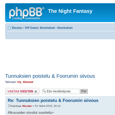
The Night Fantasy
Etusivu
‹
Off Game: Ilmoitukset
‹
Ilmoitukset
Tunnuksien poistelu & Foorumin siivous
Valvojat:
Ivy
,
Aksutar
Lähetä vastaus
Re: Tunnuksien poistelu & Foorumin siivous
Kirjoittaja
Aksutar
» 01 Helmi 2018, 20:14
Alkuvuoden siivoilut suoritettu~