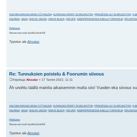
HALTIAKUNINGAS ARAN CÚTHALION
~
KUNINGAS HENRY SCARLINGTON
~
PRINSESSA LILY SCARLINGTON
~
H.B
KALPANA
~
SAGA
~
SHILOH JADON
~
NIMUE BLACK
~
HECATE
~
KÄÄPIÖPRINSESSA RAELLA TORNHELM
~
ERUDESSA
Pelitilanne
Seuraa saa myös kysellä yksärillä!
Typotus ala
Aksutus
Re: Tunnuksien poistelu & Foorumin siivous
Kirjoittaja
Aksutar
» 17 Tammi 2022, 11:11
Äh unohtu täällä mainita aikaisemmin mutta siis! Vuoden eka siivous suori
HALTIAKUNINGAS ARAN CÚTHALION
~
KUNINGAS HENRY SCARLINGTON
~
PRINSESSA LILY SCARLINGTON
~
H.B
KALPANA
~
SAGA
~
SHILOH JADON
~
NIMUE BLACK
~
HECATE
~
KÄÄPIÖPRINSESSA RAELLA TORNHELM
~
ERUDESSA
Pelitilanne
Seuraa saa myös kysellä yksärillä!
Typotus ala
Aksutus