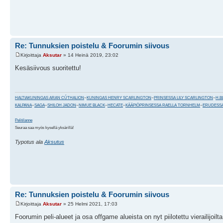
Re: Tunnuksien poistelu & Foorumin siivous
Kirjoittaja
Aksutar
» 14 Heinä 2019, 23:02
Kesäsiivous suoritettu!
HALTIAKUNINGAS ARAN CÚTHALION
~
KUNINGAS HENRY SCARLINGTON
~
PRINSESSA LILY SCARLINGTON
~
H.B
KALPANA
~
SAGA
~
SHILOH JADON
~
NIMUE BLACK
~
HECATE
~
KÄÄPIÖPRINSESSA RAELLA TORNHELM
~
ERUDESSA
Pelitilanne
Seuraa saa myös kysellä yksärillä!
Typotus ala
Aksutus
Re: Tunnuksien poistelu & Foorumin siivous
Kirjoittaja
Aksutar
» 25 Helmi 2021, 17:03
Foorumin peli-alueet ja osa offgame alueista on nyt piilotettu vierailijoilta